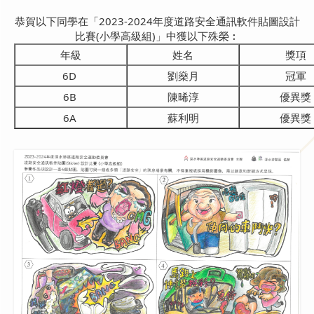
恭賀以下同學在「2023-2024年度道路安全通訊軟件貼圖設計
比賽(小學高級組)」中獲以下殊榮︰
年級
姓名
獎項
6D
劉燊月
冠軍
6B
陳晞淳
優異獎
6A
蘇利明
優異獎