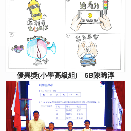
優異獎(小學高級組) 6B陳晞淳