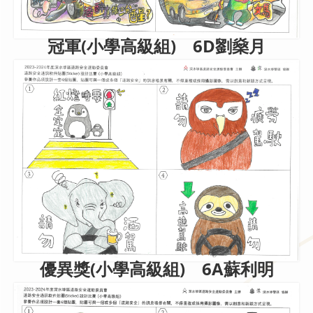
冠軍(小學高級組) 6D劉燊月
優異獎(小學高級組) 6A蘇利明