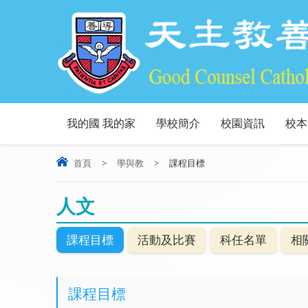
我的國 我的家
學校簡介
校園資訊
校本
首頁
>
學與教
>
課程目標
人文
課程目標
活動及比賽
科任名單
相
課程目標