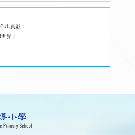
作出貢獻；
和世界；