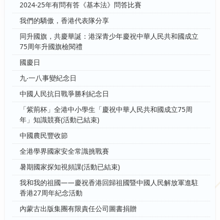
2024-25年有問有答《基本法》問答比賽
我們的驕傲，香港代表隊分享
同升國旗，共慶華誕：港深青少年慶祝中華人民共和國成立
75周年升國旗檢閱禮
國慶日
九‧一八事變紀念日
中國人民抗日戰爭勝利紀念日
「紫荊杯」全港中小學生「慶祝中華人民共和國成立75周
年」知識競賽(活動已結束)
中國農民豐收節
全港學界國家安全常識挑戰賽
暑期國家探知視頻課(活動已結束)
我和我的祖國——慶祝香港回歸祖國暨中國人民解放軍進駐
香港27周年紀念活動
內蒙古出版集團有限責任公司圖書捐贈