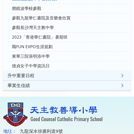
鄧鏡波學校參觀
參觀九龍華仁書院及音樂會欣賞
參觀長沙灣天主教中學
2023「香港華仁書院」暑期班
職FUN EXPO生涯規劃
東華三院張明添中學
德貞女子中學資訊日
升中重要日程
畢業生佳績
地圵：
九龍深水埗廣利道9號