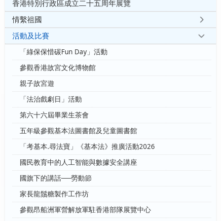
香港特別行政區成立二十五周年展覽
情繫祖國
活動及比賽
「綠保保惜碳Fun Day」活動
參觀香港故宮文化博物館
親子故宮遊
「法治戲劇日」活動
第六十六屆畢業生茶會
五年級參觀基本法圖書館及兒童圖書館
「考基本.尋法寶」《基本法》推廣活動2026
國民教育中的人工智能與數據安全講座
國旗下的講話──勞動節
家長龍鬚糖製作工作坊
參觀昂船洲軍營解放軍駐香港部隊展覽中心