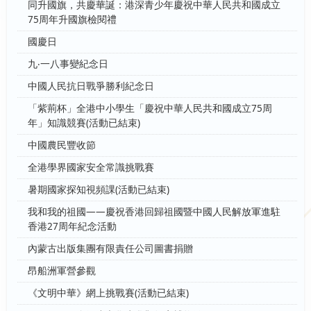
同升國旗，共慶華誕：港深青少年慶祝中華人民共和國成立
75周年升國旗檢閱禮
國慶日
九‧一八事變紀念日
中國人民抗日戰爭勝利紀念日
「紫荊杯」全港中小學生「慶祝中華人民共和國成立75周
年」知識競賽(活動已結束)
中國農民豐收節
全港學界國家安全常識挑戰賽
暑期國家探知視頻課(活動已結束)
我和我的祖國——慶祝香港回歸祖國暨中國人民解放軍進駐
香港27周年紀念活動
內蒙古出版集團有限責任公司圖書捐贈
昂船洲軍營參觀
《文明中華》網上挑戰賽(活動已結束)