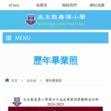
eClass
校曆表
聯絡我們
網站地圖
MENU
歷年畢業照
首頁
>
校友會
>
歷年畢業照