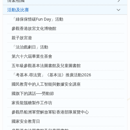
情繫祖國
活動及比賽
「綠保保惜碳Fun Day」活動
參觀香港故宮文化博物館
親子故宮遊
「法治戲劇日」活動
第六十六屆畢業生茶會
五年級參觀基本法圖書館及兒童圖書館
「考基本.尋法寶」《基本法》推廣活動2026
國民教育中的人工智能與數據安全講座
國旗下的講話──勞動節
家長龍鬚糖製作工作坊
參觀昂船洲軍營解放軍駐香港部隊展覽中心
國家安全教育日