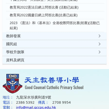
教育局2022憲法日網上問答比賽 (活動已結束)
教育局2022國慶日網上問答比賽(比賽已結束)
2023 《憲法》和《基本法》全港校際問答比賽(初賽)(活動已
結束)
教師發展
國民組
學校升旗隊
資料及網頁
地圵：
九龍深水埗廣利道9號
電話：
2386 5392
傳真：
2708 9954
電郵：
info@mail.gccps.edu.hk