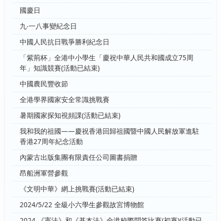
國慶日
九‧一八事變紀念日
中國人民抗日戰爭勝利紀念日
「紫荊杯」全港中小學生「慶祝中華人民共和國成立75周
年」知識競賽(活動已結束)
中國農民豐收節
全港學界國家安全常識挑戰賽
暑期國家探知視頻課(活動已結束)
我和我的祖國——慶祝香港回歸祖國暨中國人民解放軍進駐
香港27周年紀念活動
內蒙古出版集團有限責任公司圖書捐贈
昂船洲軍營參觀
《文明中華》網上挑戰賽(活動已結束)
2024/5/22 全級小六學生參觀故宮博物館
2024 《憲法》和《基本法》全港校際問答比賽(初賽)(活動已