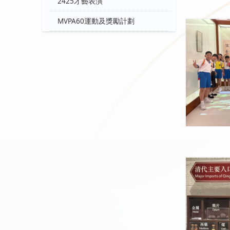
2425才藝表演
MVPA60運動及獎勵計劃