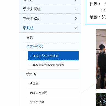
日期︰ 6/
學生支援組
14/0
地點︰饒
學生事務組
活動組
目的
全方位學習
三年級全方位外出參觀
二年級參觀香港文化博物館
境外遊
佛山團
內蒙古交流團
北京交流團