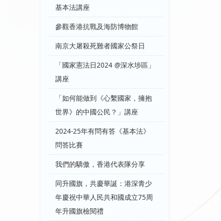
基本法講座
參觀香港抗戰及海防博物館
南京大屠殺死難者國家公祭日
「國家憲法日2024 @深水埗區」
講座
「如何能做到《心繫國家，擁抱
世界》的中國公民？」講座
2024-25年有問有答《基本法》
問答比賽
我們的驕傲，香港代表隊分享
同升國旗，共慶華誕：港深青少
年慶祝中華人民共和國成立75周
年升國旗檢閱禮