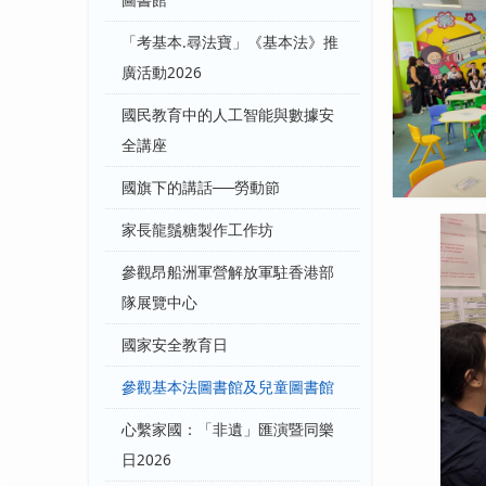
圖書館
「考基本.尋法寶」《基本法》推
廣活動2026
國民教育中的人工智能與數據安
全講座
國旗下的講話──勞動節
家長龍鬚糖製作工作坊
參觀昂船洲軍營解放軍駐香港部
隊展覽中心
國家安全教育日
參觀基本法圖書館及兒童圖書館
心繫家國：「非遺」匯演暨同樂
日2026