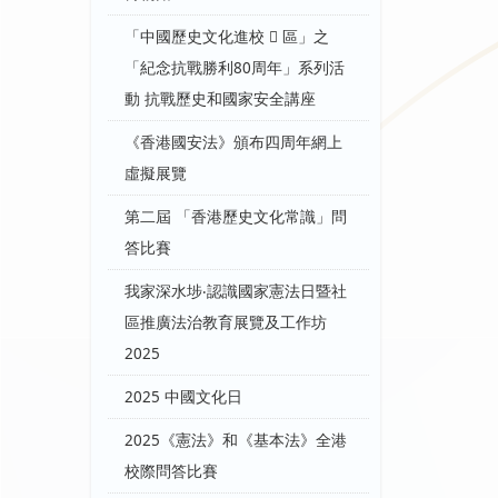
「中國歷史文化進校  區」之
「紀念抗戰勝利80周年」系列活
動 抗戰歷史和國家安全講座
《香港國安法》頒布四周年網上
虛擬展覽
第二屆 「香港歷史文化常識」問
答比賽
我家深水埗‧認識國家憲法日暨社
區推廣法治教育展覽及工作坊
2025
2025 中國文化日
2025《憲法》和《基本法》全港
校際問答比賽