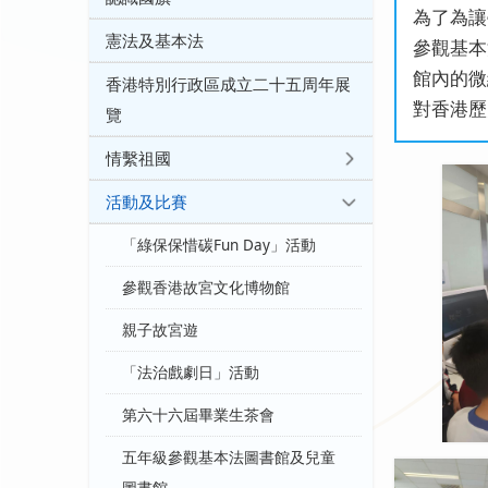
為了為讓
憲法及基本法
參觀基本
館內的微
香港特別行政區成立二十五周年展
對香港歷
覽
情繫祖國
活動及比賽
「綠保保惜碳Fun Day」活動
參觀香港故宮文化博物館
親子故宮遊
「法治戲劇日」活動
第六十六屆畢業生茶會
五年級參觀基本法圖書館及兒童