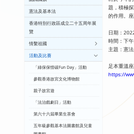
題，積極探
憲法及基本法
的作用。座
香港特別行政區成立二十五周年展
覽
日期：202
時間：下午
情繫祖國
主題：憲法
活動及比賽
足本重溫座
「綠保保惜碳Fun Day」活動
https://ww
參觀香港故宮文化博物館
親子故宮遊
「法治戲劇日」活動
第六十六屆畢業生茶會
五年級參觀基本法圖書館及兒童