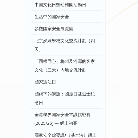
中國文化日暨幼稚園活動日
生活中的國家安全
參觀國家安全展覽廳
北京姊妹學校文化交流計劃（四
天）
「同根同心」梅州及河源的客家
文化（三天）內地交流計劃
國家憲法日
國旗下的講話：國慶日及烈士紀
念日
全港學界國家安全常識挑戰賽
(2025/26) — 網上初賽
國家安全你要識•《基本法》網上