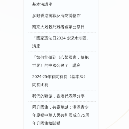
基本法講座
參觀香港抗戰及海防博物館
南京大屠殺死難者國家公祭日
「國家憲法日2024 @深水埗區」
講座
「如何能做到《心繫國家，擁抱
世界》的中國公民？」講座
2024-25年有問有答《基本法》
問答比賽
我們的驕傲，香港代表隊分享
同升國旗，共慶華誕：港深青少
年慶祝中華人民共和國成立75周
年升國旗檢閱禮