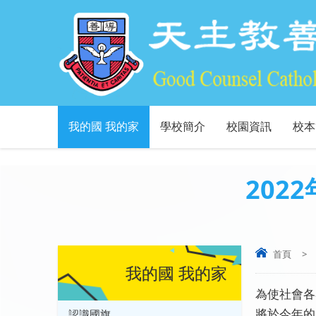
我的國 我的家
學校簡介
校園資訊
校本
202
首頁
>
我的國 我的家
為使社會各
將於今年的
認識國旗