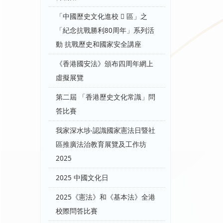
「中國歷史文化進校  區」之
「紀念抗戰勝利80周年」系列活
動 抗戰歷史和國家安全講座
《香港國安法》頒布四周年網上
虛擬展覽
第二屆 「香港歷史文化常識」問
答比賽
我家深水埗‧認識國家憲法日暨社
區推廣法治教育展覽及工作坊
2025
2025 中國文化日
2025《憲法》和《基本法》全港
校際問答比賽