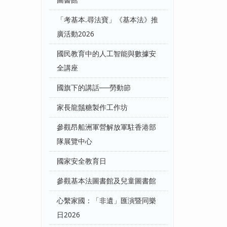
圖書館
「考基本.尋法寶」《基本法》推
廣活動2026
國民教育中的人工智能與數據安
全講座
國旗下的講話──勞動節
家長龍鬚糖製作工作坊
參觀昂船洲軍營解放軍駐香港部
隊展覽中心
國家安全教育日
參觀基本法圖書館及兒童圖書館
心繫家國：「非遺」匯演暨同樂
日2026