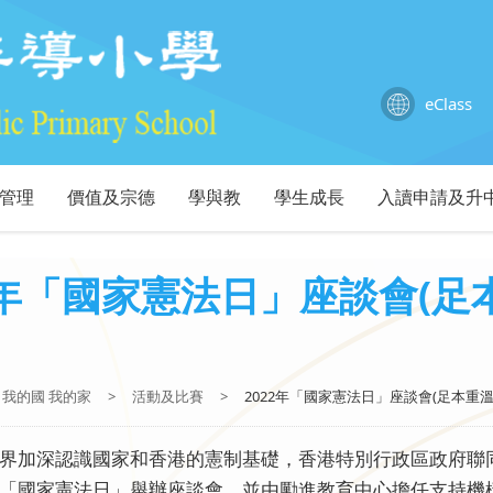
eClass
管理
價值及宗德
學與教
學生成長
入讀申請及升
2年「國家憲法日」座談會(足
我的國 我的家
>
活動及比賽
>
2022年「國家憲法日」座談會(足本重溫
界加深認識國家和香港的憲制基礎，香港特別行政區政府聯
「國家憲法日」舉辦座談會，並由勵進教育中心擔任支持機