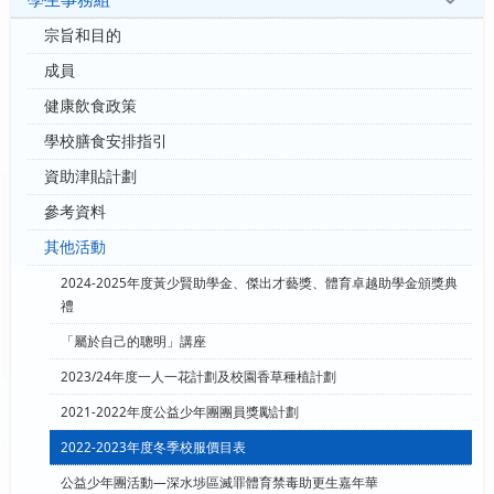
宗旨和目的
成員
健康飲食政策
學校膳食安排指引
資助津貼計劃
參考資料
其他活動
2024-2025年度黃少賢助學金、傑出才藝獎、體育卓越助學金頒獎典
禮
「屬於自己的聰明」講座
2023/24年度一人一花計劃及校園香草種植計劃
2021-2022年度公益少年團團員獎勵計劃
2022-2023年度冬季校服價目表
公益少年團活動—深水埗區滅罪體育禁毒助更生嘉年華