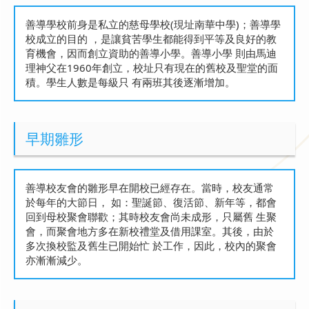
善導學校前身是私立的慈母學校(現址南華中學)；善導學
校成立的目的 ，是讓貧苦學生都能得到平等及良好的教
育機會，因而創立資助的善導小學。善導小學 則由馬迪
理神父在1960年創立，校址只有現在的舊校及聖堂的面
積。學生人數是每級只 有兩班其後逐漸增加。
早期雛形
善導校友會的雛形早在開校已經存在。當時，校友通常
於每年的大節日， 如：聖誕節、復活節、新年等，都會
回到母校聚會聯歡；其時校友會尚未成形，只屬舊 生聚
會，而聚會地方多在新校禮堂及借用課室。其後，由於
多次換校監及舊生已開始忙 於工作，因此，校內的聚會
亦漸漸減少。