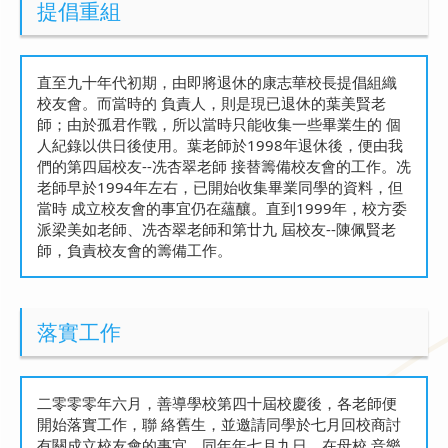
提倡重組
直至九十年代初期，由即將退休的康志華校長提倡組織
校友會。而當時的 負責人，則是現已退休的葉美賢老
師；由於孤君作戰，所以當時只能收集一些畢業生的 個
人紀錄以供日後使用。葉老師於1998年退休後，便由我
們的第四屆校友--冼杏翠老師 接替籌備校友會的工作。冼
老師早於1994年左右，已開始收集畢業同學的資料，但
當時 成立校友會的事宜仍在蘊釀。直到1999年，校方委
派梁美如老師、冼杏翠老師和第廿九 屆校友--陳佩賢老
師，負責校友會的籌備工作。
落實工作
二零零零年六月，善導學校第四十屆校慶後，各老師便
開始落實工作，聯 絡舊生，並邀請同學於七月回校商討
有關成立校友會的事宜。同年年七月九日，在母校 音樂