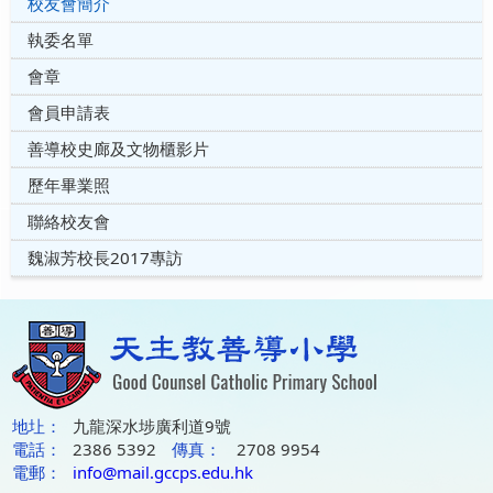
校友會簡介
執委名單
會章
會員申請表
善導校史廊及文物櫃影片
歷年畢業照
聯絡校友會
魏淑芳校長2017專訪
地圵：
九龍深水埗廣利道9號
電話：
2386 5392
傳真：
2708 9954
電郵：
info@mail.gccps.edu.hk