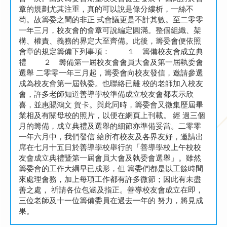
章的規劃尤其注重，真的可以說是條分縷析，一絲不
苟。故籌委之間的非正 式會議更是不計其數。至二零零
一年三月，校友會的會章可說編定圓滿。整個組織、架
構、權責、義務的界定大至齊備。此後，籌委會便依照
會章的規定籌備下列事項： １ 籌備校友會成立典
禮 ２ 籌備第一屆校友會會員大會及第一屆執委會
選舉 二零零一年三月起，籌委會向校友發信，邀請參選
成為校友會第一屆執委。也聯絡已離 校的老師加入校友
會，許多老師知道善導學校準備成立校友會都表示欣
喜，並惠賜鴻文 賀卡。與此同時，籌委會又徵集歷屆畢
業相及有關母校的照片，以便在網頁上刊載。 經 過三個
月的籌備，成立典禮及選舉的細節亦準備妥當。二零零
一年六月中，我們發信 給所有校友及各界友好，邀請出
席在七月十五日於善導學校舉行的「善導學校上午校校
友會成立典禮暨第一屆會員大會及執委會選舉」。雖然
籌委會的工作大綱早已成形，但 籌委們都是以工餘時間
來處理會務，加上每項工作都有許多微節；因此有未盡
善之處， 祈請各位包涵及指正。善導校友會成立在即，
三位老師及十一位籌備委員在過去一年的 努力，將見成
果。