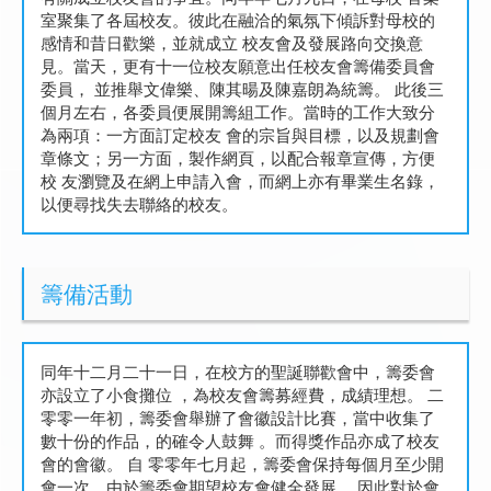
室聚集了各屆校友。彼此在融洽的氣氛下傾訴對母校的
感情和昔日歡樂，並就成立 校友會及發展路向交換意
見。當天，更有十一位校友願意出任校友會籌備委員會
委員， 並推舉文偉樂、陳其暘及陳嘉朗為統籌。 此後三
個月左右，各委員便展開籌組工作。當時的工作大致分
為兩項：一方面訂定校友 會的宗旨與目標，以及規劃會
章條文；另一方面，製作網頁，以配合報章宣傳，方便
校 友瀏覽及在網上申請入會，而網上亦有畢業生名錄，
以便尋找失去聯絡的校友。
籌備活動
同年十二月二十一日，在校方的聖誕聯歡會中，籌委會
亦設立了小食攤位 ，為校友會籌募經費，成績理想。 二
零零一年初，籌委會舉辦了會徽設計比賽，當中收集了
數十份的作品，的確令人鼓舞 。而得獎作品亦成了校友
會的會徽。 自 零零年七月起，籌委會保持每個月至少開
會一次。由於籌委會期望校友會健全發展， 因此對於會