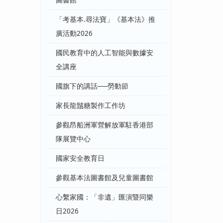
圖書館
「考基本.尋法寶」《基本法》推
廣活動2026
國民教育中的人工智能與數據安
全講座
國旗下的講話──勞動節
家長龍鬚糖製作工作坊
參觀昂船洲軍營解放軍駐香港部
隊展覽中心
國家安全教育日
參觀基本法圖書館及兒童圖書館
心繫家國：「非遺」匯演暨同樂
日2026