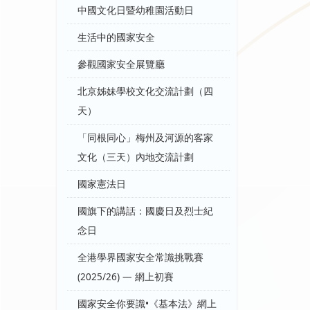
中國文化日暨幼稚園活動日
生活中的國家安全
參觀國家安全展覽廳
北京姊妹學校文化交流計劃（四
天）
「同根同心」梅州及河源的客家
文化（三天）內地交流計劃
國家憲法日
國旗下的講話：國慶日及烈士紀
念日
全港學界國家安全常識挑戰賽
(2025/26) — 網上初賽
國家安全你要識•《基本法》網上