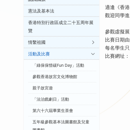
適逢《香港
憲法及基本法
觀迎同學進
香港特別行政區成立二十五周年展
覽
參觀虛擬展
比賽日期由
情繫祖國
每名學生只
活動及比賽
比賽網址
「綠保保惜碳Fun Day」活動
參觀香港故宮文化博物館
親子故宮遊
「法治戲劇日」活動
第六十六屆畢業生茶會
五年級參觀基本法圖書館及兒童