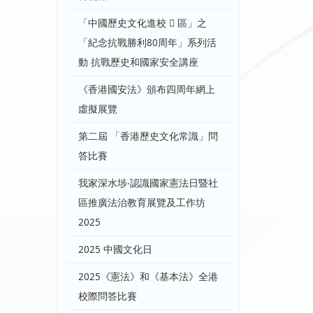
「中國歷史文化進校  區」之
「紀念抗戰勝利80周年」系列活
動 抗戰歷史和國家安全講座
《香港國安法》頒布四周年網上
虛擬展覽
第二屆 「香港歷史文化常識」問
答比賽
我家深水埗‧認識國家憲法日暨社
區推廣法治教育展覽及工作坊
2025
2025 中國文化日
2025《憲法》和《基本法》全港
校際問答比賽