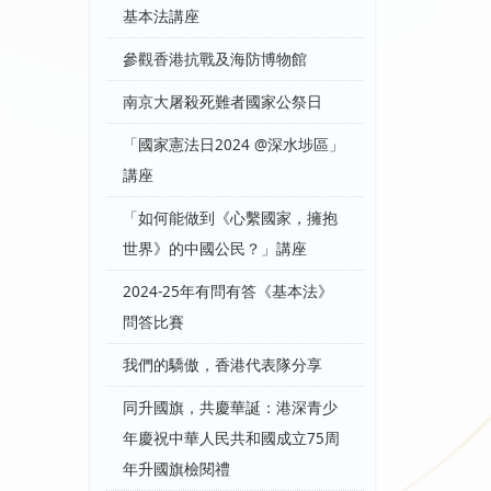
基本法講座
參觀香港抗戰及海防博物館
南京大屠殺死難者國家公祭日
「國家憲法日2024 @深水埗區」
講座
「如何能做到《心繫國家，擁抱
世界》的中國公民？」講座
2024-25年有問有答《基本法》
問答比賽
我們的驕傲，香港代表隊分享
同升國旗，共慶華誕：港深青少
年慶祝中華人民共和國成立75周
年升國旗檢閱禮