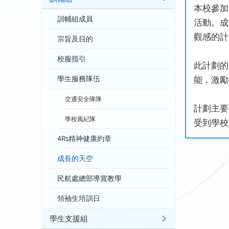
本校參加
訓輔組成員
活動。成
觀感的計
宗旨及目的
校服指引
此計劃的
能，激勵
學生服務隊伍
交通安全隊隊
計劃主要
學校風紀隊
受到學校
4Rs精神健康約章
成長的天空
民航處總部導賞教學
領袖生培訓日
學生支援組