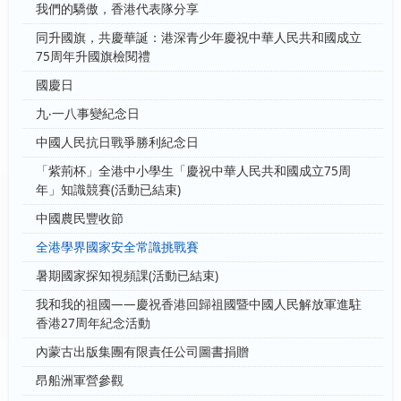
我們的驕傲，香港代表隊分享
同升國旗，共慶華誕：港深青少年慶祝中華人民共和國成立
75周年升國旗檢閱禮
國慶日
九‧一八事變紀念日
中國人民抗日戰爭勝利紀念日
「紫荊杯」全港中小學生「慶祝中華人民共和國成立75周
年」知識競賽(活動已結束)
中國農民豐收節
全港學界國家安全常識挑戰賽
暑期國家探知視頻課(活動已結束)
我和我的祖國——慶祝香港回歸祖國暨中國人民解放軍進駐
香港27周年紀念活動
內蒙古出版集團有限責任公司圖書捐贈
昂船洲軍營參觀