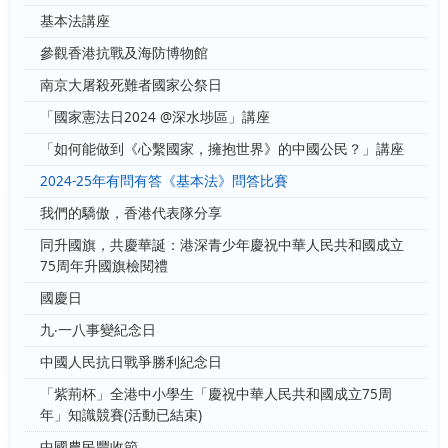
基本法講座
參觀香港抗戰及海防博物館
南京大屠殺死難者國家公祭日
「國家憲法日2024 @深水埗區」講座
「如何能做到《心繫國家，擁抱世界》的中國公民？」講座
2024-25年有問有答《基本法》問答比賽
我們的驕傲，香港代表隊分享
同升國旗，共慶華誕：港深青少年慶祝中華人民共和國成立
75周年升國旗檢閱禮
國慶日
九‧一八事變紀念日
中國人民抗日戰爭勝利紀念日
「紫荊杯」全港中小學生「慶祝中華人民共和國成立75周
年」知識競賽(活動已結束)
中國農民豐收節