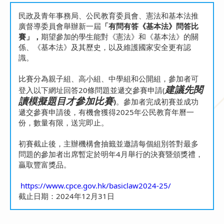
民政及青年事務局、公民教育委員會、憲法和基本法推
廣督導委員會舉辦新一屆
「有問有答《基本法》問答比
賽」，
期望參加的學生能對《憲法》和《基本法》的關
係、《基本法》及其歷史，以及維護國家安全更有認
識。
比賽分為親子組、高小組、中學組和公開組，參加者可
建議先閱
登入以下網址回答20條問題並遞交參賽申請(
讀
模擬題目才參加比賽
)
。參加者完成初賽並成功
遞交參賽申請後，有機會獲得2025年公民教育年曆一
份，數量有限，送完即止。
初賽截止後，主辦機構會抽籤並邀請每個組別答對最多
問題的參加者出席暫定於明年4月舉行的決賽暨頒獎禮，
贏取豐富獎品。
https://www.cpce.gov.hk/basiclaw2024-25/
截止日期：2024年12月31日