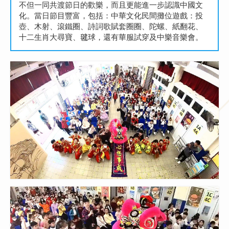
不但一同共渡節日的歡樂，而且更能進一步認識中國文
化。當日節目豐富，包括：中華文化民間攤位遊戲：投
壺、木射、滾鐵圈、詩詞歌賦套圈圈、陀螺、紙翻花、
十二生肖大尋寶、毽球，還有華服試穿及中樂音樂會。