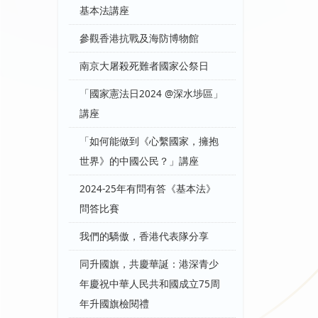
基本法講座
參觀香港抗戰及海防博物館
南京大屠殺死難者國家公祭日
「國家憲法日2024 @深水埗區」
講座
「如何能做到《心繫國家，擁抱
世界》的中國公民？」講座
2024-25年有問有答《基本法》
問答比賽
我們的驕傲，香港代表隊分享
同升國旗，共慶華誕：港深青少
年慶祝中華人民共和國成立75周
年升國旗檢閱禮