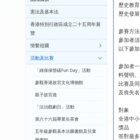
歷史教育
憲法及基本法
歷史發展
香港特別行政區成立二十五周年展
參賽方法
覽
參加者須
情繫祖國
以下參加
活動及比賽
參加者一
「綠保保惜碳Fun Day」活動
料聲明。
參觀香港故宮文化博物館
比賽及同
及喪失名
親子故宮遊
「法治戲劇日」活動
對象
全港中小
第六十六屆畢業生茶會
獎品
五年級參觀基本法圖書館及兒童
答對最多