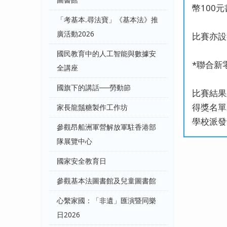
圖書館
幣100
「考基本.尋法寶」《基本法》推
廣活動2026
比賽亦設
國民教育中的人工智能與數據安
*聯合新
全講座
國旗下的講話──勞動節
比賽結果
得獎名單
家長龍鬚糖製作工作坊
學校派發
參觀昂船洲軍營解放軍駐香港部
隊展覽中心
國家安全教育日
參觀基本法圖書館及兒童圖書館
心繫家國：「非遺」匯演暨同樂
日2026