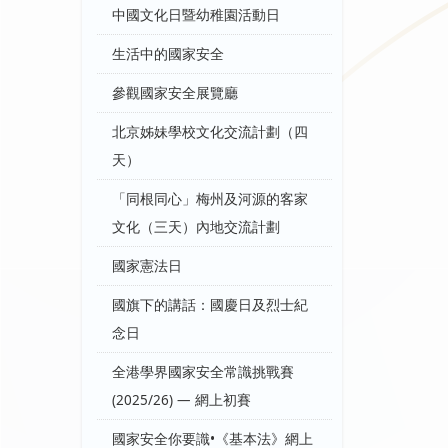
中國文化日暨幼稚園活動日
生活中的國家安全
參觀國家安全展覽廳
北京姊妹學校文化交流計劃（四
天）
「同根同心」梅州及河源的客家
文化（三天）內地交流計劃
國家憲法日
國旗下的講話：國慶日及烈士紀
念日
全港學界國家安全常識挑戰賽
(2025/26) — 網上初賽
國家安全你要識•《基本法》網上