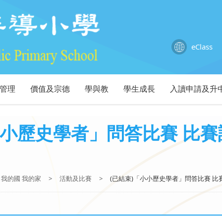
eClass
管理
價值及宗德
學與教
學生成長
入讀申請及升
小小歷史學者」問答比賽 比賽詳
我的國 我的家
>
活動及比賽
>
(已結束)「小小歷史學者」問答比賽 比賽