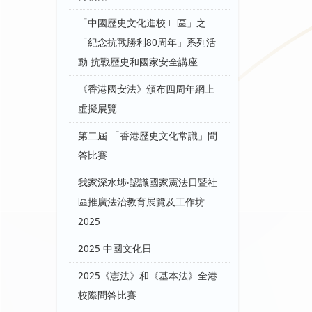
「中國歷史文化進校  區」之
「紀念抗戰勝利80周年」系列活
動 抗戰歷史和國家安全講座
《香港國安法》頒布四周年網上
虛擬展覽
第二屆 「香港歷史文化常識」問
答比賽
我家深水埗‧認識國家憲法日暨社
區推廣法治教育展覽及工作坊
2025
2025 中國文化日
2025《憲法》和《基本法》全港
校際問答比賽