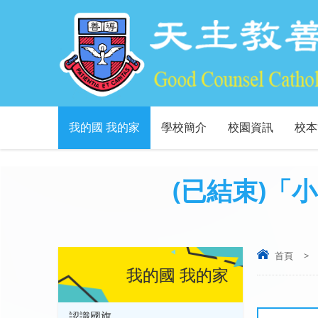
我的國 我的家
學校簡介
校園資訊
校本
(已結束)「
首頁
>
我的國 我的家
認識國旗