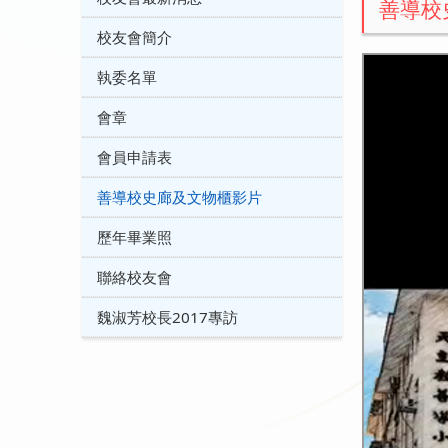
善導校
校友會簡介
執委名單
會章
會員申請表
善導校史廊及文物櫃影片
歷年畢業照
聯絡校友會
魏淑芳校長2017專訪