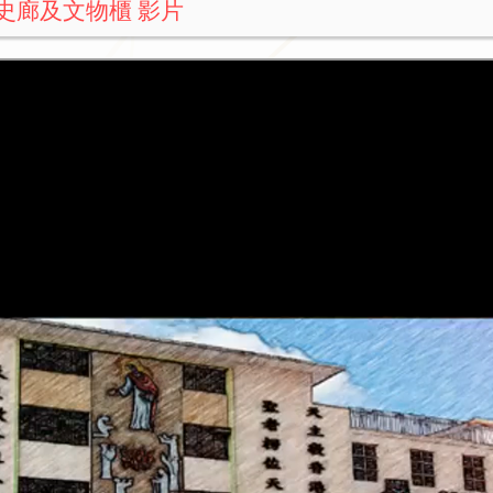
史廊及文物櫃 影片