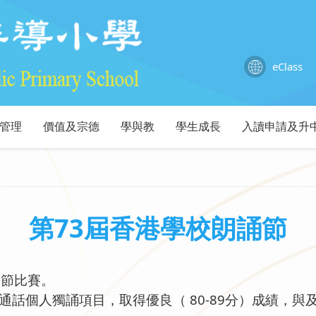
eClass
管理
價值及宗德
學與教
學生成長
入讀申請及升
第73屆香港學校朗誦節
誦節比賽。
話個人獨誦項目，取得優良（ 80-89分）成績，與及1