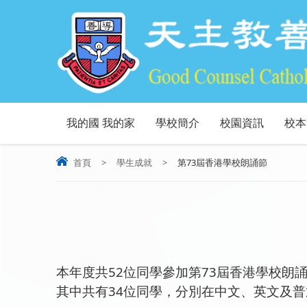
我的國 我的家
學校簡介
校園資訊
校本
首頁
>
學生成就
>
第73屆香港學校朗誦節
本年度共52位同學參加第73屆香港學校朗
其中共有34位同學，分別在中文、英文及普通