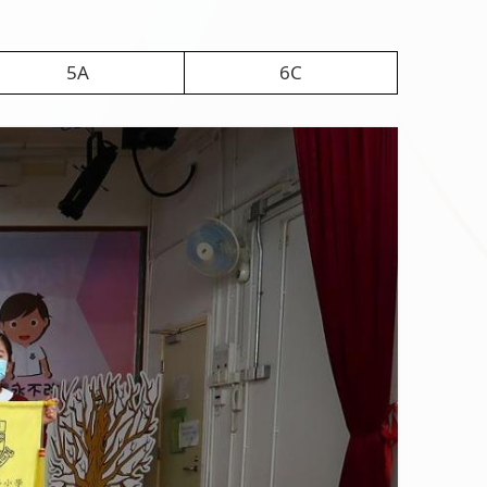
5A
6C