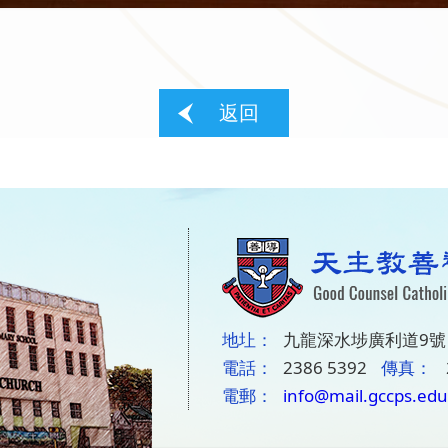
返回
地圵：
九龍深水埗廣利道9號
電話：
2386 5392
傳真：
電郵：
info@mail.gccps.edu