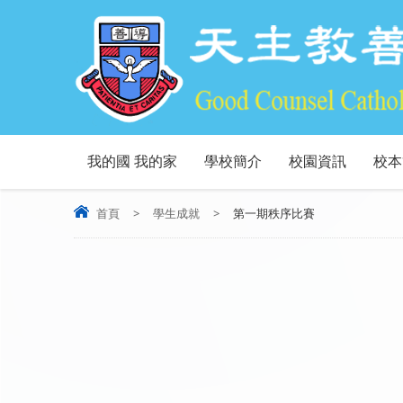
我的國 我的家
學校簡介
校園資訊
校本
首頁
>
學生成就
>
第一期秩序比賽