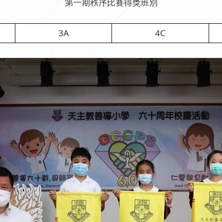
第一期秩序比賽得獎班別
3A
4C