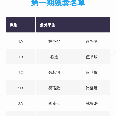
第一期獲獎名單
班別
獲獎學生
1A
林倬瑩
俞學承
1B
楊逸
伍卓瑜
1C
張芯怡
何芷榆
1D
麥珞欣
肖媼琳
2A
李濠延
林豊浩