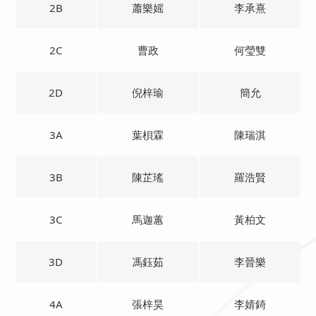
2B
蕭樂媱
李承熹
2C
曹政
何瑩雙
2D
倪梓瑜
簡允
3A
葉梖霖
陳瑞淇
3B
陳芷瑤
羅浩賢
3C
馬迦蕙
黃柏文
3D
馮鈺茹
李晉樂
4A
張梓昊
李婧錡