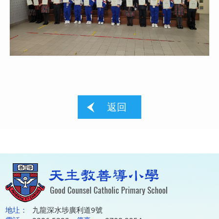
返回
地圵：
九龍深水埗廣利道9號