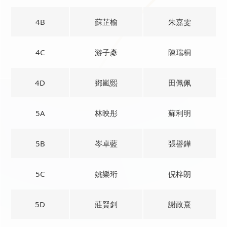
4B
蘇芷榆
朱嘉雯
4C
游子彥
陳瑞桐
4D
鄧嵐熙
田佩佩
5A
林映彤
蘇利明
5B
岑卓藍
張譽鏵
5C
姚樂珩
倪梓朗
5D
莊賢釗
謝政熹