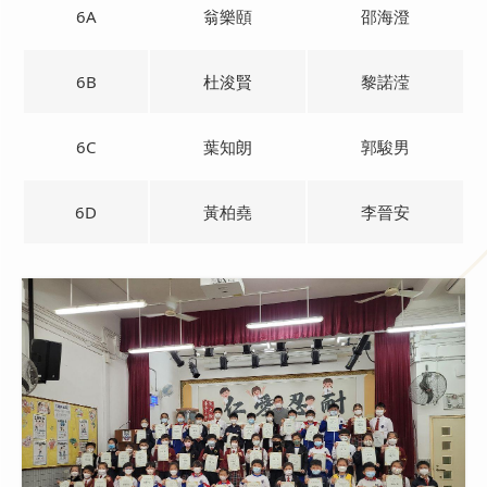
6A
翁樂頤
邵海澄
6B
杜浚賢
黎諾滢
6C
葉知朗
郭駿男
6D
黃柏堯
李晉安