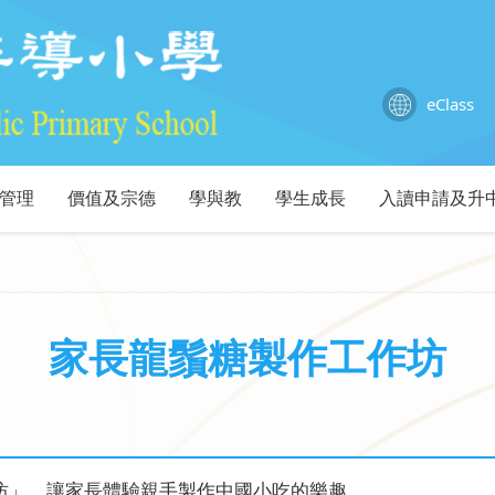
eClass
管理
價值及宗德
學與教
學生成長
入讀申請及升
家長龍鬚糖製作工作坊
坊」，讓家長體驗親手製作中國小吃的樂趣。