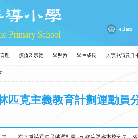
eClass
管理
價值及宗德
學與教
學生成長
入讀申請及升
享
林匹克主義教育計劃運動員
劃」，有幸邀請香港足毽運動員 - 柯鈞鎬親臨本校分享。