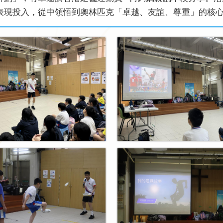
表現投入，從中領悟到奧林匹克「卓越、友誼、尊重」的核