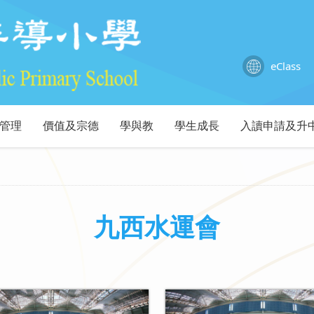
eClass
管理
價值及宗德
學與教
學生成長
入讀申請及升
九西水運會