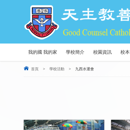
我的國 我的家
學校簡介
校園資訊
校本
首頁
>
學校活動
>
九西水運會