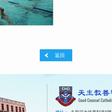
返回
地圵：
九龍深水埗廣利道9號