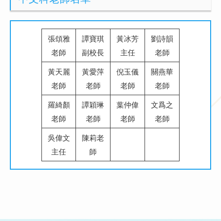
張頌雅
譚寶琪
黃冰芳
劉詩韻
老師
副校長
主任
老師
黃天麗
黃愛萍
倪玉儀
關燕華
老師
老師
老師
老師
羅綺顏
譚穎琳
葉仲偉
文爲之
老師
老師
老師
老師
吳偉文
陳莉老
主任
師