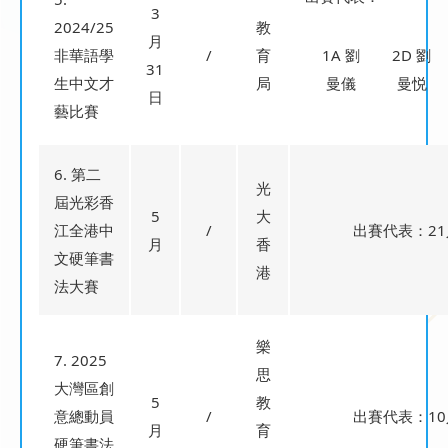
3
2024/25
教
月
非華語學
/
育
1A 劉
2D 劉
31
生中文才
局
曼儀
曼悦
日
藝比賽
6. 第二
光
屆光彩香
5
大
江全港中
/
出賽代表：21
月
香
文硬筆書
港
法大賽
樂
7. 2025
思
大灣區創
5
教
意總動員
/
出賽代表：10
月
育
硬筆書法