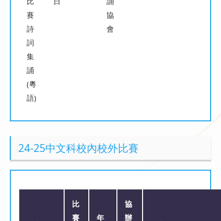
比
日
誦
賽
協
詩
會
詞
集
誦
(粵
語)
24-25中文科校內校外比賽
比
協
賽
年
辦