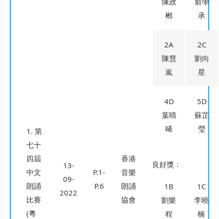
陳政
俞學
郴
承
2A
2C
陳慧
劉向
嵐
星
4D
5D
葉晴
蘇芷
晞
瑩
1. 第
七十
四屆
香港
良好獎：
13-
中文
P.1-
音樂
09-
朗誦
P.6
朗誦
1B
1C
2022
比賽
協會
劉樂
李曉
(粵
程
楠