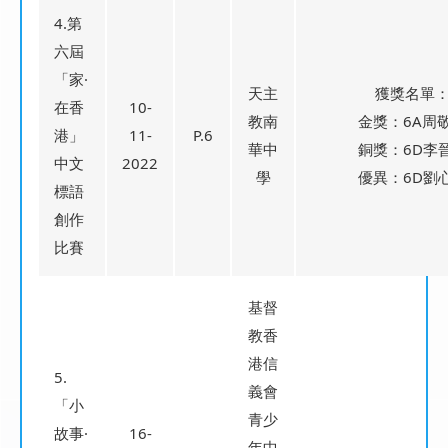
4.第
六屆
「家·
天主
獲獎名單
在香
10-
教南
金獎：6A周
港」
11-
P.6
華中
銅獎：6D李
中文
2022
學
優異：6D劉
標語
創作
比賽
基督
教香
港信
5.
義會
「小
青少
故事·
16-
年中