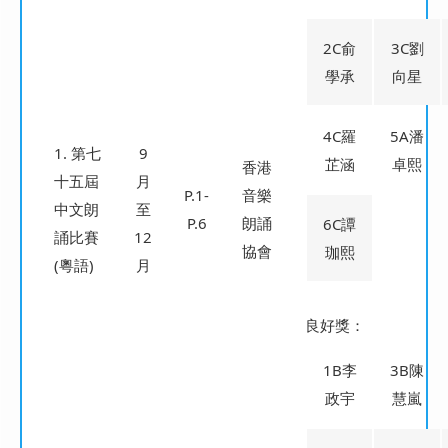
2C俞
3C劉
學承
向星
4C羅
5A潘
1. 第七
9
芷涵
卓熙
香港
十五屆
月
P.1-
音樂
中文朗
至
P.6
朗誦
6C譚
誦比賽
12
協會
珈熙
(粵語)
月
良好獎：
1B李
3B陳
政宇
慧嵐