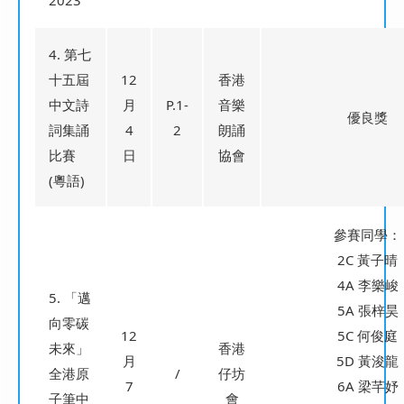
2023
4. 第七
十五屆
12
香港
中文詩
月
P.1-
音樂
優良獎
詞集誦
4
2
朗誦
比賽
日
協會
(粵語)
參賽同學：
2C 黃子晴
4A 李樂峻
5. 「邁
5A 張梓昊
向零碳
12
5C 何俊庭
未來」
香港
月
5D 黃浚龍
全港原
/
仔坊
7
6A 梁芊妤
子筆中
會