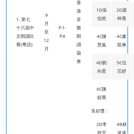
香
1D張
2D梁
港
9
信然
梓喬
1. 第七
音
月
十六屆中
P.1-
樂
至
文朗誦比
P.6
朗
4C陳
4C麥
12
賽(粵語)
誦
慧嵐
凱琳
月
協
會
4D劉
5C伍
向星
芯妤
6C陳
鎧喬
良好獎：
2D李
4B林
政宇
浚浠