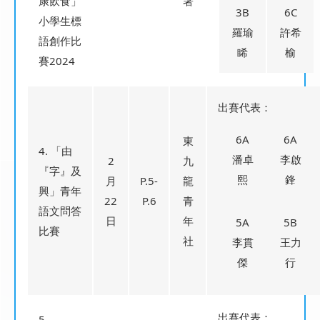
康飲食」
署
3B
6C
小學生標
羅瑜
許希
語創作比
睎
榆
賽2024
出賽代表：
6A
6A
東
4. 「由
潘卓
李啟
2
九
『字』及
熙
鋒
月
P.5-
龍
興」青年
22
P.6
青
語文問答
日
年
5A
5B
比賽
社
李貫
王力
傑
行
出賽代表：
5.