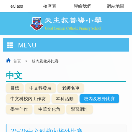
eClass
校曆表
聯絡我們
網站地圖
MENU
首頁
>
校內及校外比賽
中文
目標
中文科發展
老師名單
中文科校內工作坊
本科活動
校內及校外比賽
學生佳作
中華文化角
學習網址
25-26中文科校內校外比賽