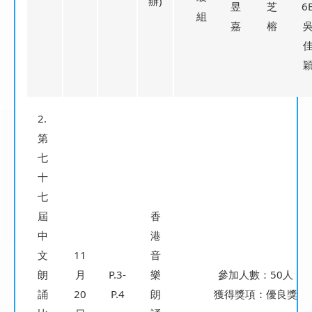
辦)
昱
芝
6
組
嘉
榕
2.
第
七
十
七
屆
香
中
港
文
11
音
朗
月
P.3-
樂
參加人數：50人
誦
20
P.4
朗
獲得獎項：優良獎