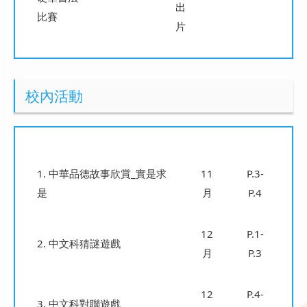
出
比賽
片
校內活動
1. 中華品德故事欣賞_實是求
11
P.3-
是
月
P.4
12
P.1-
2. 中文科猜謎遊戲
月
P.3
12
P.4-
3. 中文科對聯遊戲