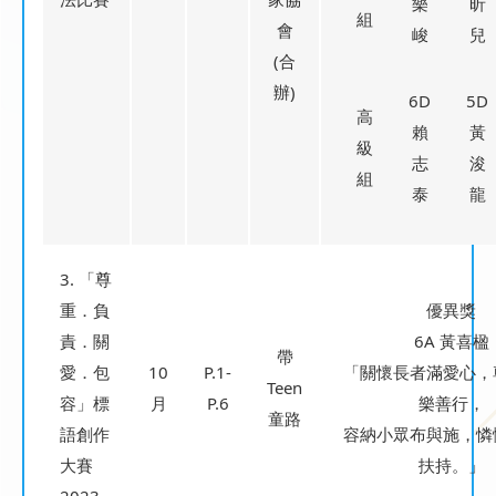
樂
昕
組
會
峻
兒
(合
辦)
6D
5D
高
賴
黃
級
志
浚
組
泰
龍
3. 「尊
重．負
優異獎
責．關
6A 黃喜楹
帶
愛．包
10
P.1-
「關懷長者滿愛心，
Teen
容」標
月
P.6
樂善行，
童路
語創作
容納小眾布與施，憐
大賽
扶持。」