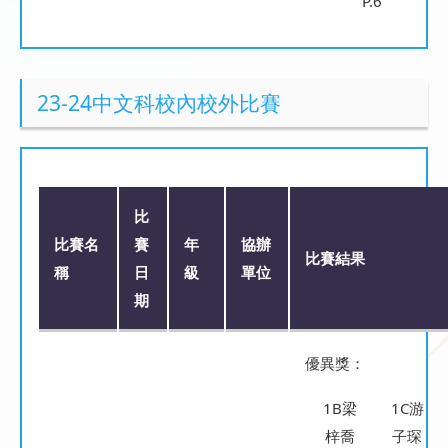
P.6
23-24中文科校內校外比賽
比
比賽名
賽
年
協辦
比賽結果
稱
日
級
單位
期
優異獎：
1B梁
1C游
梓喬
子琛