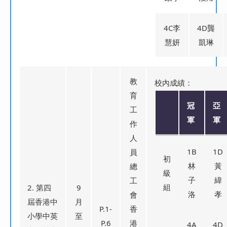
4C李
4D龔
慧妍
凱琳
教
校內成績：
育
冠
亞
工
軍
軍
作
人
1B
1D
員
初
林
黃
總
級
子
緯
工
組
2. 第四
9
洛
孝
會
屆香港中
月
P.1-
香
小學中英
至
P.6
港
4A
4D