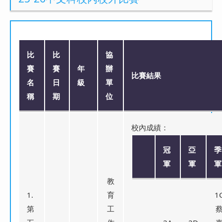
比
比
協
賽
賽
年
辦
比賽結果
名
日
級
單
稱
期
位
校內成績：
冠
亞
季
軍
軍
軍
教
1.
育
1
第
工