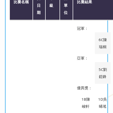
比賽名稱
比賽結果
日
級
單
期
位
冠軍：
6C陳
瑞桐
亞軍：
5C劉
鎧鋒
優異獎：
1B陳
1D吳
峻軒
晞瑤