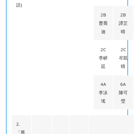
語)
2B
2B
曹喬
譚芷
迪
晴
2C
2C
李岍
岑凱
廷
晴
4A
6A
李泳
陳可
瑤
瑩
2.
「尊