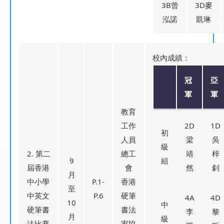
3B曾
3D麥
泓諾
凱琳
校內成績：
冠
亞
軍
軍
教育
工作
2D
1D
初
人員
梁
吳
級
2. 第二
總工
靖
梓
9
組
屆香港
會
然
釗
月
中小學
P.1-
香港
至
中英文
P.6
硬筆
4A
4D
10
中
硬筆書
書法
李
黎
月
級
法比賽
家協