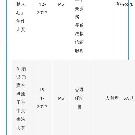
動人
12-
P.5
有待公布
央服
心」
2022
務—
創作
長腿
比賽
叔叔
信箱
服務
6. 舫
遊·珍
寶全
13-
香港
港原
1-
P.6
仔坊
入圍獎：6A 
子筆
2023
會
中文
書法
比賽