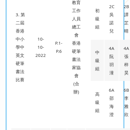
教育
2C
2B
工作
初
3. 第
吳
譚
人員
級
二屆
諾
芷
總工
組
香港
兒
晴
會
中小
10-
P.1-
香港
學中
10-
4A
4A
P.6
硬筆
中
英文
2022
阮
張
書法
級
硬筆
玥
梓
家協
組
書法
潼
昊
會
比賽
(合
6A
6B
辦)
高
邵
李
級
海
雅
組
澄
欣