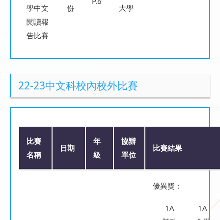
P.6
學中文
份
大學
閱讀報
告比賽
22-23中文科校內校外比賽
比賽
年
協辦
日期
比賽結果
名稱
級
單位
優異獎：
1A
1A