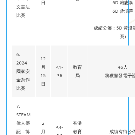
日
6D 賴志泰
文書法
6D 曾鴻善
比賽
成績公佈：5D 黃浚
賽)
6.
12
2024
月
P.1-
教育
46人
國家安
15
P.6
局
將獲頒發電子
全寫作
日
比賽
7.
STEAM
偉人傳
2
香港
P.4-
記．博
月
教育
成績有待公