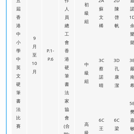
五
作
2A
2D
初
屆
人
蘇
陳
級
香
員
文
啓
1
組
港
總
桸
帆
中
工
9
小
會
月
學
P.1-
香
至
中
P.6
港
3C
3D
3
10
中
英
硬
蔡
孔
月
級
文
筆
諾
康
組
硬
書
晴
潔
筆
法
書
家
5
法
協
比
會
6C
6C
高
賽
(合
王
梁
級