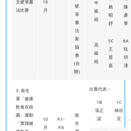
文硬筆書
10
中
硬
賴
陳
法比賽
月
級
筆
昭
彥
組
書
妤
菁
法
家
5C
6A
高
協
王
阮
級
會
昱
玥
組
(合
嘉
潼
辦)
出賽代表：
3. 衞生
署「健康
1B
1C
飲食在校
張正
林欣
園」運動
衞
諾
宜
10
P.1-
「實踐健
生
月
P.6